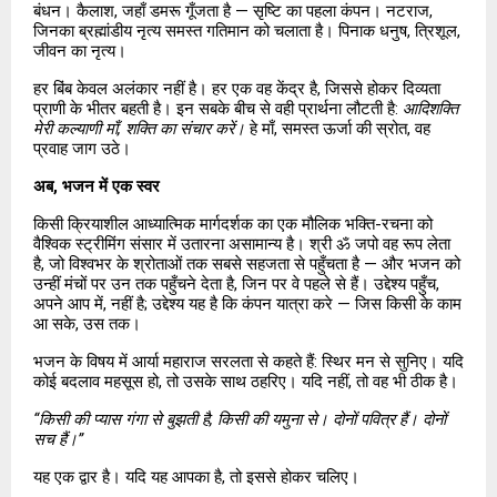
बंधन। कैलाश, जहाँ डमरू गूँजता है — सृष्टि का पहला कंपन। नटराज, 
जिनका ब्रह्मांडीय नृत्य समस्त गतिमान को चलाता है। पिनाक धनुष, त्रिशूल, 
जीवन का नृत्य।
हर बिंब केवल अलंकार नहीं है। हर एक वह केंद्र है, जिससे होकर दिव्यता 
प्राणी के भीतर बहती है। इन सबके बीच से वही प्रार्थना लौटती है: 
आदिशक्ति 
मेरी कल्याणी माँ, शक्ति का संचार करें।
 हे माँ, समस्त ऊर्जा की स्रोत, वह 
प्रवाह जाग उठे।
अब, भजन में एक स्वर
किसी क्रियाशील आध्यात्मिक मार्गदर्शक का एक मौलिक भक्ति-रचना को 
वैश्विक स्ट्रीमिंग संसार में उतारना असामान्य है। श्री ॐ जपो वह रूप लेता 
है, जो विश्वभर के श्रोताओं तक सबसे सहजता से पहुँचता है — और भजन को 
उन्हीं मंचों पर उन तक पहुँचने देता है, जिन पर वे पहले से हैं। उद्देश्य पहुँच, 
अपने आप में, नहीं है; उद्देश्य यह है कि कंपन यात्रा करे — जिस किसी के काम 
आ सके, उस तक।
भजन के विषय में आर्या महाराज सरलता से कहते हैं: स्थिर मन से सुनिए। यदि 
कोई बदलाव महसूस हो, तो उसके साथ ठहरिए। यदि नहीं, तो वह भी ठीक है।
“किसी की प्यास गंगा से बुझती है, किसी की यमुना से। दोनों पवित्र हैं। दोनों 
सच हैं।”
यह एक द्वार है। यदि यह आपका है, तो इससे होकर चलिए।