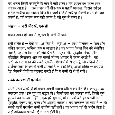
यह भजन किसी प्रस्तुति के रूप में नहीं आता। यह 
स्पंदन का पहला स्वर
बनकर आता है — उस दर्शन की गीत-रूप में पहली आवाज़, जिसने स्पंदन 
कंटेंट सीरीज़ को आकार दिया है। जहाँ वीडियो सीरीज़ भीतरी कंपन की बात 
करती है, वहीं भजन स्वयं वही कंपन है, जो धुन में बहता है।
आह्वान — श्री और ॐ, एक ही
भजन अपने ही नाम से खुलता है: श्री ॐ जपो।
श्री शक्ति हैं — देवी माँ। ॐ शिव हैं। श्री ॐ — साथ मिलकर — शिव और 
शक्ति का एक, अभिन्न रूप में आह्वान है। यह भजन केवल शिव को संबोधित 
नहीं है; यह उस मिलन को संबोधित है — पुरुष और प्रकृति, स्थिर और 
गतिशील, निराकार और वह ऊर्जा जो हर आकार में प्राण भरती है। यह 
अभिन्नता सनातन की सबसे प्राचीन शिक्षाओं में से एक है, जो सदियों से 
अर्धनारीश्वर के रूप में चली आ रही है — आधे शिव, आधी शक्ति — वह एक 
देह, जिसमें दोनों यह प्रकट करते हैं कि वे कभी दो थे ही नहीं।
सबके कल्याण की प्रार्थना
अपने पहले अंतरे से ही भजन अपनी भावना घोषित कर देता है। 
कलयुग का 
कल्याण करो।
 इस युग का उद्धार हो। किसी एक का कल्याण नहीं; किसी चुने 
हुए वर्ग का कल्याण नहीं — एक पूरे युग का, और उसमें बसे हर प्राणी का: 
प्रकृति, मनुष्य, पशु, दृश्य और अदृश्य, सबका। यही सनातन का स्वर है — कि 
सबसे गहरी प्रार्थना कभी संकीर्ण नहीं होती। यह भजन वहाँ से आरंभ होता है, 
जहाँ अधिकांश प्रार्थनाएँ समाप्त होती हैं।